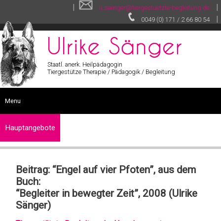
|
|
u.saenger@tiergestuetzte-begleitung.de
|
0049 (0) 171 / 2 66 80 54
Staatl. anerk. Heilpädagogin
Tiergestütze Therapie / Pädagogik / Begleitung
Menu
START
Hauptangebote
SEMINARE
Tiergestützte
SONSTIGE LEISTUNGEN
Therapie
Beitrag: “Engel auf vier Pfoten”, aus dem
VITA
Buch:
Tiergestützte
VIDEOS
Pädagogik
“Begleiter in bewegter Zeit”, 2008 (Ulrike
TEXTE
Sänger)
Tiergestützte
GALERIE