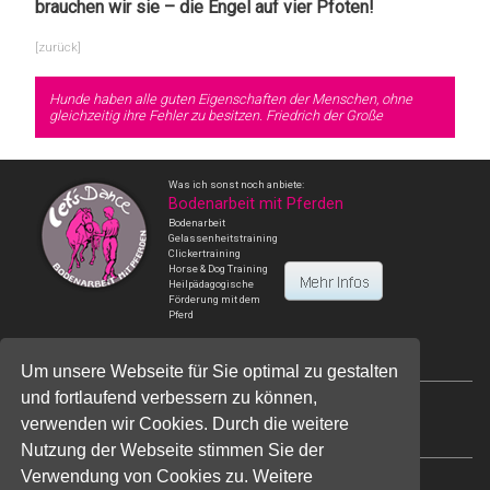
brauchen wir sie – die Engel auf vier Pfoten!
[zurück]
Hunde haben alle guten Eigenschaften der Menschen,
ohne
gleichzeitig ihre Fehler zu besitzen.
Friedrich der Große
Was ich sonst noch anbiete:
Bodenarbeit mit Pferden
Bodenarbeit
Gelassenheitstraining
Clickertraining
Horse & Dog Training
Heilpädagogische
Förderung mit dem
Pferd
Um unsere Webseite für Sie optimal zu gestalten
und fortlaufend verbessern zu können,
Kontakt
verwenden wir Cookies. Durch die weitere
Impressum
Datenschutz
Nutzung der Webseite stimmen Sie der
Verwendung von Cookies zu. Weitere
Ulrike Sänger - Staatl. anerk. Heilpädagogin,