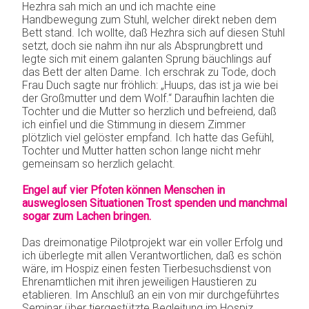
Hezhra sah mich an und ich machte eine
Handbewegung zum Stuhl, welcher direkt neben dem
Bett stand. Ich wollte, daß Hezhra sich auf diesen Stuhl
setzt, doch sie nahm ihn nur als Absprungbrett und
legte sich mit einem galanten Sprung bäuchlings auf
das Bett der alten Dame. Ich erschrak zu Tode, doch
Frau Duch sagte nur fröhlich: „Huups, das ist ja wie bei
der Großmutter und dem Wolf.“ Daraufhin lachten die
Tochter und die Mutter so herzlich und befreiend, daß
ich einfiel und die Stimmung in diesem Zimmer
plötzlich viel gelöster empfand. Ich hatte das Gefühl,
Tochter und Mutter hatten schon lange nicht mehr
gemeinsam so herzlich gelacht.
Engel auf vier Pfoten können Menschen in
ausweglosen Situationen Trost spenden und manchmal
sogar zum Lachen bringen.
Das dreimonatige Pilotprojekt war ein voller Erfolg und
ich überlegte mit allen Verantwortlichen, daß es schön
wäre, im Hospiz einen festen Tierbesuchsdienst von
Ehrenamtlichen mit ihren jeweiligen Haustieren zu
etablieren. Im Anschluß an ein von mir durchgeführtes
Seminar über tiergestützte Begleitung im Hospiz