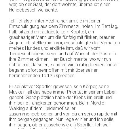
war, ob der Gast, der dort wohnte, überhaupt einen
Hundebesuch wünschte.
Ich lief also hinter Hezhra her, um sie mit einer
Entschuldigung aus dem Zimmer zu holen. Im Bett lag,
halb sitzend mit aufgestelltem Kopfteil, ein
grauhaariger Mann um die fünfzig mit flinken, braunen
Augen. Ich stellte mich vor, entschuldigte das Verhalten
meines Hundes und erklärte ihm, daß wir vom
Tierbesuchsdienst seien und auf Wunsch der Gäste in
ihre Zimmer kämen. Herr Busch meinte, wo wir nun
schon mal da seien, könnten wir ja ruhig bleiben und er
begann sofort sehr offen mit mir über seinen
herannahenden Tod zu sprechen.
Er sei aktiver Sportler gewesen, sein Körper, seine
Muskeln, all das habe immer Priorität in seinem Leben
gehabt. Ganz plötzlich habe der Krebs ihn ereilt und
ihm seine Fähigkeiten genommen. Beim Nordic
Walking auf dem Heiderhof sei er
zusammengebrochen und von da an sei es rapide mit
ihm bergab gegangen. Nun liege er hier und ich solle
ihm sagen, ob er aussehe wie ein Sportler. Ich war