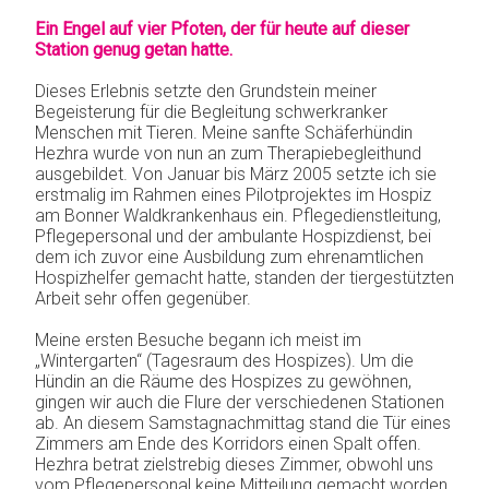
Ein Engel auf vier Pfoten, der für heute auf dieser
Station genug getan hatte.
Dieses Erlebnis setzte den Grundstein meiner
Begeisterung für die Begleitung schwerkranker
Menschen mit Tieren. Meine sanfte Schäferhündin
Hezhra wurde von nun an zum Therapiebegleithund
ausgebildet. Von Januar bis März 2005 setzte ich sie
erstmalig im Rahmen eines Pilotprojektes im Hospiz
am Bonner Waldkrankenhaus ein. Pflegedienstleitung,
Pflegepersonal und der ambulante Hospizdienst, bei
dem ich zuvor eine Ausbildung zum ehrenamtlichen
Hospizhelfer gemacht hatte, standen der tiergestützten
Arbeit sehr offen gegenüber.
Meine ersten Besuche begann ich meist im
„Wintergarten“ (Tagesraum des Hospizes). Um die
Hündin an die Räume des Hospizes zu gewöhnen,
gingen wir auch die Flure der verschiedenen Stationen
ab. An diesem Samstagnachmittag stand die Tür eines
Zimmers am Ende des Korridors einen Spalt offen.
Hezhra betrat zielstrebig dieses Zimmer, obwohl uns
vom Pflegepersonal keine Mitteilung gemacht worden