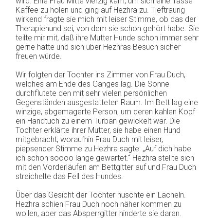
wird. Eine Frau Mitte vierzig kam, um sich eine Tasse
Kaffee zu holen und ging auf Hezhra zu. Tieftraurig
wirkend fragte sie mich mit leiser Stimme, ob das der
Therapiehund sei, von dem sie schon gehört habe. Sie
teilte mir mit, daß ihre Mutter Hunde schon immer sehr
gerne hatte und sich über Hezhras Besuch sicher
freuen würde.
Wir folgten der Tochter ins Zimmer von Frau Duch,
welches am Ende des Ganges lag. Die Sonne
durchflutete den mit sehr vielen persönlichen
Gegenständen ausgestatteten Raum. Im Bett lag eine
winzige, abgemagerte Person, um deren kahlen Kopf
ein Handtuch zu einem Turban gewickelt war. Die
Tochter erklärte ihrer Mutter, sie habe einen Hund
mitgebracht, woraufhin Frau Duch mit leiser,
piepsender Stimme zu Hezhra sagte: „Auf dich habe
ich schon soooo lange gewartet.“ Hezhra stellte sich
mit den Vorderläufen am Bettgitter auf und Frau Duch
streichelte das Fell des Hundes.
Über das Gesicht der Tochter huschte ein Lächeln.
Hezhra schien Frau Duch noch näher kommen zu
wollen, aber das Absperrgitter hinderte sie daran.