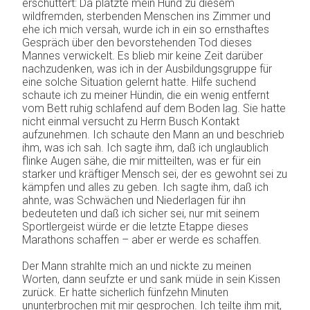
erschüttert: Da platzte mein Hund zu diesem
wildfremden, sterbenden Menschen ins Zimmer und
ehe ich mich versah, wurde ich in ein so ernsthaftes
Gespräch über den bevorstehenden Tod dieses
Mannes verwickelt. Es blieb mir keine Zeit darüber
nachzudenken, was ich in der Ausbildungsgruppe für
eine solche Situation gelernt hatte. Hilfe suchend
schaute ich zu meiner Hündin, die ein wenig entfernt
vom Bett ruhig schlafend auf dem Boden lag. Sie hatte
nicht einmal versucht zu Herrn Busch Kontakt
aufzunehmen. Ich schaute den Mann an und beschrieb
ihm, was ich sah. Ich sagte ihm, daß ich unglaublich
flinke Augen sähe, die mir mitteilten, was er für ein
starker und kräftiger Mensch sei, der es gewohnt sei zu
kämpfen und alles zu geben. Ich sagte ihm, daß ich
ahnte, was Schwächen und Niederlagen für ihn
bedeuteten und daß ich sicher sei, nur mit seinem
Sportlergeist würde er die letzte Etappe dieses
Marathons schaffen – aber er werde es schaffen.
Der Mann strahlte mich an und nickte zu meinen
Worten, dann seufzte er und sank müde in sein Kissen
zurück. Er hatte sicherlich fünfzehn Minuten
ununterbrochen mit mir gesprochen. Ich teilte ihm mit,