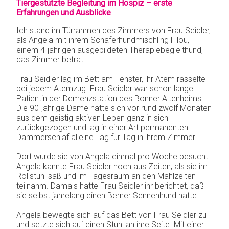
Begleitung
Tiergestützte Begleitung im Hospiz – erste
Erfahrungen und Ausblicke
IN MEMORIAN
Tierbesuchs-
KONTAKT
Ich stand im Türrahmen des Zimmers von Frau Seidler,
dienst
als Angela mit ihrem Schäferhundmischling Filou,
einem 4-jährigen ausgebildeten Therapiebegleithund,
das Zimmer betrat.
Frau Seidler lag im Bett am Fenster, ihr Atem rasselte
bei jedem Atemzug. Frau Seidler war schon lange
Patientin der Demenzstation des Bonner Altenheims.
Die 90-jährige Dame hatte sich vor rund zwölf Monaten
aus dem geistig aktiven Leben ganz in sich
zurückgezogen und lag in einer Art permanenten
Dämmerschlaf alleine Tag für Tag in ihrem Zimmer.
Dort wurde sie von Angela einmal pro Woche besucht.
Angela kannte Frau Seidler noch aus Zeiten, als sie im
Rollstuhl saß und im Tagesraum an den Mahlzeiten
teilnahm. Damals hatte Frau Seidler ihr berichtet, daß
sie selbst jahrelang einen Berner Sennenhund hatte.
Angela bewegte sich auf das Bett von Frau Seidler zu
und setzte sich auf einen Stuhl an ihre Seite. Mit einer