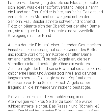
flachen Handbewegung deutete sie Filou an, er solle
sich legen, was dieser sofort verstand. Angela nahm
die Hand von Frau Seidler in ihre, sah ihr ins Gesicht und
verharrte einen Moment schweigend neben der
Seniorin. Frau Seidler atmete schwer und röchelnd.
Plötzlich bäumte sich der Oberkörper der alten Dame
auf, sie rang um Luft und machte eine verzweifelte
Bewegung mit ihrer Hand.
Angela deutete Filou mit einer führenden Geste seinen
Einsatz an. Filou sprang auf das Fußende des Bettes
und robbte vorsichtig am Körper der alten Dame
entlang nach oben. Filou sah Angela an, die sein
Verhalten nickend bestätigte. Ohne ein weiteres
Zeichen legte der Hund seine Pfote auf die alte, kleine,
knöcherne Hand und Angela zog ihre Hand darunter
langsam heraus. Filou legte seinen Kopf auf den
Brustkorb von Frau Seidler. Er sah Angela dabei
fragend an, die ihn wiederum nickend bestätigte.
Plötzlich schien sich die Verschleimung in den
Atemwegen von Frau Seidler zu lösen. Sie wurde
ruhiger, atmete leichter. Das Rasseln und Röcheln ließ
nach. Der Hund hatte seine Pfote immer noch auf der